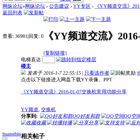
网纵论坛
»
网纵论坛
›
公告建议
›
YY专区
›
《YY频道交流》201
返回列表
《YY频道交流》2016
查看:
36981
|
回复:
0
[复制链接]
电梯直达
楼主
发表于 2016-1-7 22:55:15
|
只看该作者
|
点击以下链接进入网盘下载YY录像、PPT
《YY频道交流》2016-01-07交换机常用功能分享
YY频道
,
交换机
分享到:
QQ好友和群
QQ空
收藏
转播
分享
支持
huangbin
相关帖子