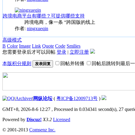
跨境电商平台有哪些？可提供哪些支持
跨境电商，像一条 “跨国版的线上
作者:
ningxueqin
高级模式
B
Color
Image
Link
Quote
Code
Smilies
您需要登录后才可以回帖
登录
|
立即注册
本版积分规则
回帖并转播
回帖后跳转到最后一
发表回复
|
Archiver
|
网纵论坛
(
粤ICP备12009713号
)
GMT+8, 2026-8-6 12:27
, Processed in 0.034341 second(s), 27 querie
Powered by
Discuz!
X3.2
Licensed
© 2001-2013
Comsenz Inc.