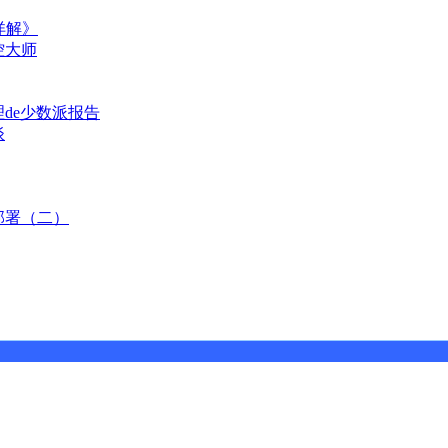
详解》
控大师
理de少数派报告
谈
部署（二）