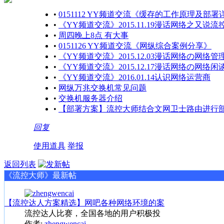
•
0151112 YY频道交流《缓存的工作原理及部署
•
《YY频道交流》2015.11.19漫话网络之又说流
•
周四晚上8点 有大事
•
0151126 YY频道交流《网纵综合案例分享》
•
《YY频道交流》2015.12.03漫话网络の网络管
•
《YY频道交流》2015.12.17漫话网络の网络闲
•
《YY频道交流》2016.01.14认识网络运营商
•
网纵万兆交换机常见问题
•
交换机服务器介绍
•
【部署方案】流控大师结合文网卫士路由进行
回复
使用道具
举报
返回列表
《流控大师》最新帖
【流控达人方案精选】网吧各种网络环境的案
流控达人比赛，全国各地的用户积极投
作者:
zhengwencai