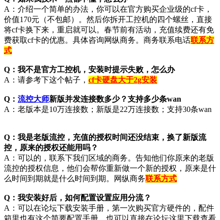
A：介绍一个简单的办法，你可以在官方购买企业级的cf卡，
价值170元（不包邮）。然后你拆开工控机的四个螺丝，直接
将cf卡换下来，重启就可以。春节前有活动，充值续费还有免
费获取cf卡的优惠。具体咨询网纵商务。商务联系电话
联系方
式
Q：我不是官方工控机，安装时提示失败，怎么办
A：请参考下这个帖子，
cf卡硬盘大于2g安装
Q：
流控大师
新版并发连接数多少？支持多少条wan
A：老版本是10万连接数；新版是22万连接数；支持30条wan
Q：我是老版流控，充值的授权时间还没结束，换了新版流
控，原来的授权还能用吗？
A：可以的，联系下我们区域的商务。告知他们你原来的老版
流控的授权信息，他们会帮你重新做一个新的授权，原来是什
么时间到期就是什么时间到期。网纵商务
联系方式
Q：我安装好后，如何配置设置应用分流？
A：可以在论坛下载安装手册，第一次购买官方硬件的，配件
箱里也有这个简要配置手册。也可以直接在论坛这里下载查看